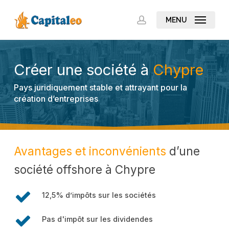
Skip
to
MENU
account
main
content
Créer une société à
Chypre
Pays juridiquement stable et attrayant pour la
création d’entreprises
Avantages et inconvénients
d’une
société offshore à Chypre
12,5% d’impôts sur les sociétés
Pas d'impôt sur les dividendes